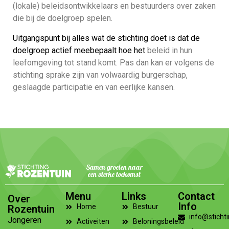
(lokale) beleidsontwikkelaars en bestuurders over zaken
die bij de doelgroep spelen.
Uitgangspunt bij alles wat de stichting doet is dat de
doelgroep actief meebepaalt hoe het
beleid in hun
leefomgeving tot stand komt. Pas dan kan er volgens de
stichting sprake zijn van volwaardig burgerschap,
geslaagde participatie en van eerlijke kansen.
Samen groeien naar
een sterke toekomst
Menu
Links
Contact
Over
Info
Home
Bestuur
Rozentuin
info@stichti
Jongeren
Activeiten
Beloningsbeleid