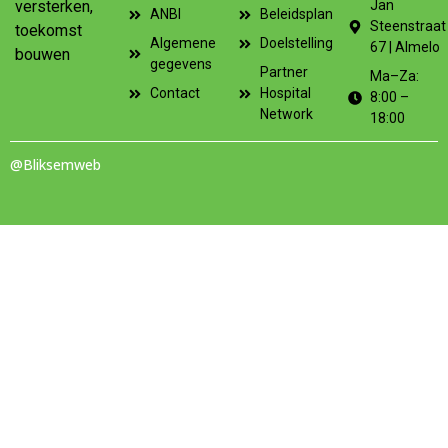
versterken,
Jan
ANBI
Beleidsplan
Steenstraat
toekomst
Algemene
Doelstelling
67 | Almelo
bouwen
gegevens
Partner
Ma–Za:
Contact
Hospital
8:00 –
Network
18:00
@Bliksemweb