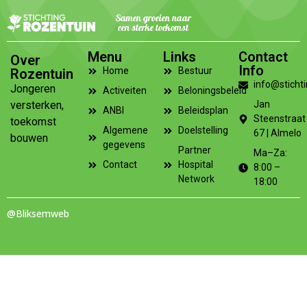
Samen groeien naar
een sterke toekomst
Menu
Links
Contact
Over
Info
Home
Bestuur
Rozentuin
info@stichti
Jongeren
Activeiten
Beloningsbeleid
versterken,
Jan
ANBI
Beleidsplan
Steenstraat
toekomst
Algemene
Doelstelling
67 | Almelo
bouwen
gegevens
Partner
Ma–Za:
Contact
Hospital
8:00 –
Network
18:00
@Bliksemweb